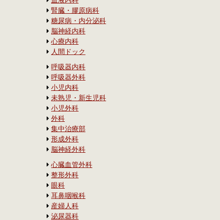
血液内科
腎臓・膠原病科
糖尿病・内分泌科
脳神経内科
心療内科
人間ドック
呼吸器内科
呼吸器外科
小児内科
未熟児・新生児科
小児外科
外科
集中治療部
形成外科
脳神経外科
心臓血管外科
整形外科
眼科
耳鼻咽喉科
産婦人科
泌尿器科