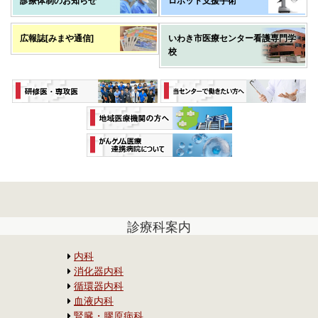
診療体制のお知らせ
ロボット支援手術
広報誌[みまや通信]
いわき市医療センター看護専門学
校
診療科案内
内科
消化器内科
循環器内科
血液内科
腎臓・膠原病科