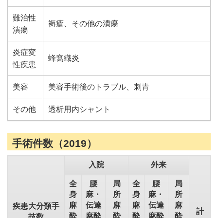
難治性
褥瘡、その他の潰瘍
潰瘍
炎症変
蜂窩織炎
性疾患
美容
美容手術後のトラブル、刺青
その他
透析用内シャント
手術件数（2019）
入院
外来
全
腰
局
全
腰
局
身
麻・
所
身
麻・
所
麻
伝達
麻
麻
伝達
麻
疾患大分類手
計
酔
麻酔
酔
酔
麻酔
酔
技数