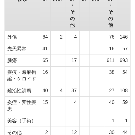
・
・
そ
そ
の
の
他
他
外傷
64
2
4
76
146
先天異常
41
16
57
腫瘍
65
17
611
693
瘢痕・瘢痕拘
16
38
54
縮・ケロイド
難治性潰瘍
40
4
37
27
108
炎症・変性疾
15
4
40
59
患
美容（手術）
1
1
その他
2
12
30
44