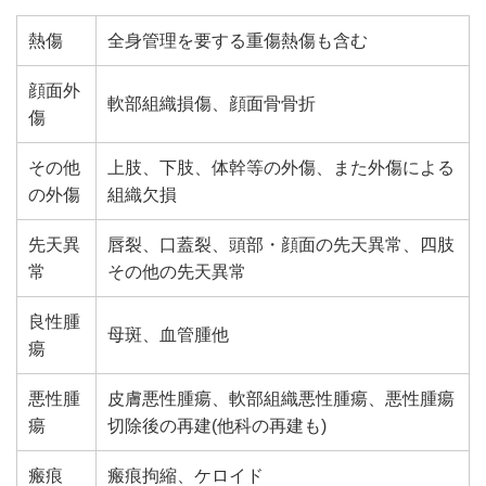
熱傷
全身管理を要する重傷熱傷も含む
顔面外
軟部組織損傷、顔面骨骨折
傷
その他
上肢、下肢、体幹等の外傷、また外傷による
の外傷
組織欠損
先天異
唇裂、口蓋裂、頭部・顔面の先天異常、四肢
常
その他の先天異常
良性腫
母斑、血管腫他
瘍
悪性腫
皮膚悪性腫瘍、軟部組織悪性腫瘍、悪性腫瘍
瘍
切除後の再建(他科の再建も)
瘢痕
瘢痕拘縮、ケロイド