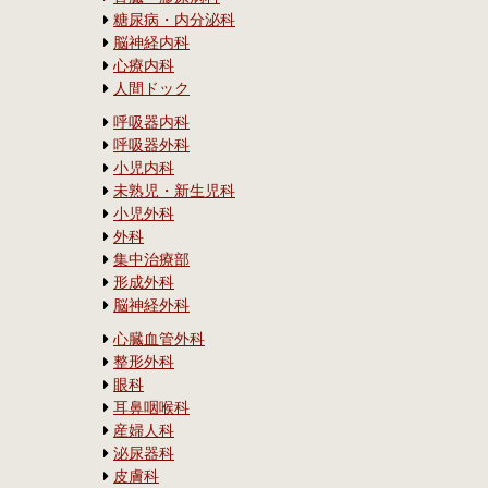
糖尿病・内分泌科
脳神経内科
心療内科
人間ドック
呼吸器内科
呼吸器外科
小児内科
未熟児・新生児科
小児外科
外科
集中治療部
形成外科
脳神経外科
心臓血管外科
整形外科
眼科
耳鼻咽喉科
産婦人科
泌尿器科
皮膚科