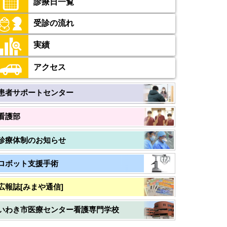
診療日一覧
受診の流れ
実績
アクセス
患者サポートセンター
看護部
診療体制のお知らせ
ロボット支援手術
広報誌[みまや通信]
いわき市医療センター看護専門学校